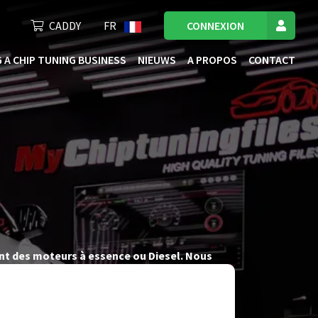
CADDY
FR
CONNEXION
 A CHIP TUNING BUSINESS
NIEUWS
A PROPOS
CONTACT
ant des moteurs à essence ou Diesel. Nous
e vous offrir des fichiers de tuning de l’ECU