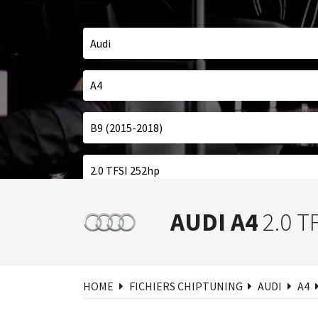
Cher
AUDI A4
2.0 T
HOME
FICHIERS CHIPTUNING
AUDI
A4