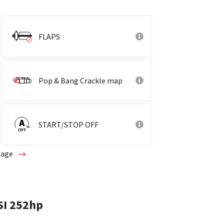
FLAPS
Pop & Bang Crackle map
START/STOP OFF
glage
SI 252hp