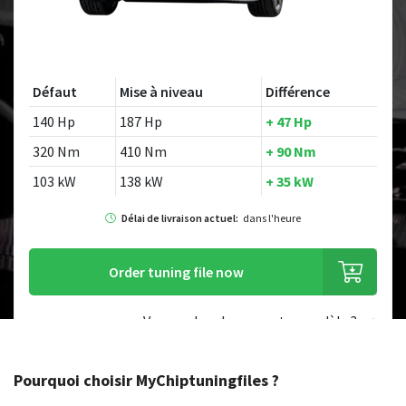
Défaut
Mise à niveau
Différence
140 Hp
187 Hp
+ 47 Hp
320 Nm
410 Nm
+ 90 Nm
103 kW
138 kW
+ 35 kW
Délai de livraison actuel:
dans l'heure
Order tuning file now
Vous recherchez un autre modèle ?
Pourquoi choisir MyChiptuningfiles ?