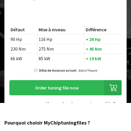
Défaut
Mise à niveau
Différence
90 Hp
116 Hp
+ 26 Hp
230 Nm
275 Nm
+ 45 Nm
66 kW
85 kW
+ 19 kW
Délai de livraison actuel:
dans l'heure
Order tuning file now
Vous recherchez un autre modèle ?
Pourquoi choisir MyChiptuningfiles ?