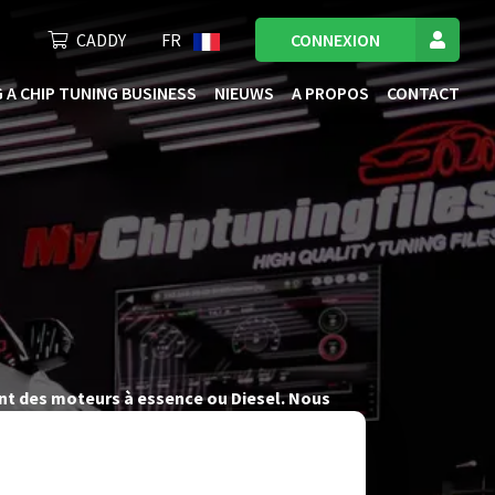
CADDY
FR
CONNEXION
 A CHIP TUNING BUSINESS
NIEUWS
A PROPOS
CONTACT
ant des moteurs à essence ou Diesel. Nous
e vous offrir des fichiers de tuning de l’ECU