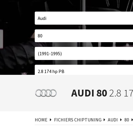
Cher
AUDI 80
2.8 1
HOME
FICHIERS CHIPTUNING
AUDI
80