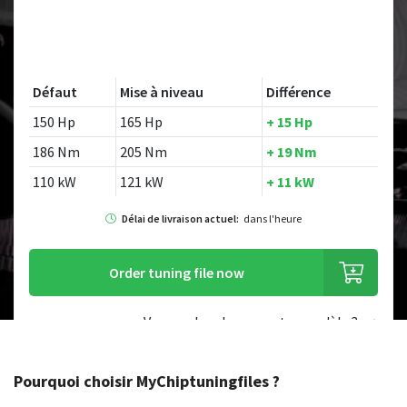
Défaut
Mise à niveau
Différence
150 Hp
165 Hp
+ 15 Hp
186 Nm
205 Nm
+ 19 Nm
110 kW
121 kW
+ 11 kW
Délai de livraison actuel:
dans l'heure
Order tuning file now
Vous recherchez un autre modèle ?
Pourquoi choisir MyChiptuningfiles ?