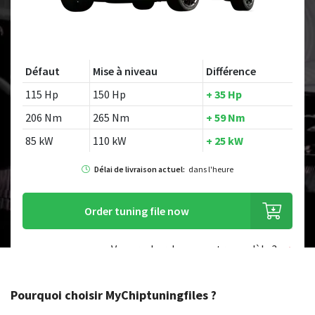
Défaut
Mise à niveau
Différence
115 Hp
150 Hp
+ 35 Hp
206 Nm
265 Nm
+ 59 Nm
85 kW
110 kW
+ 25 kW
Délai de livraison actuel:
dans l'heure
Order tuning file now
Vous recherchez un autre modèle ?
Pourquoi choisir MyChiptuningfiles ?