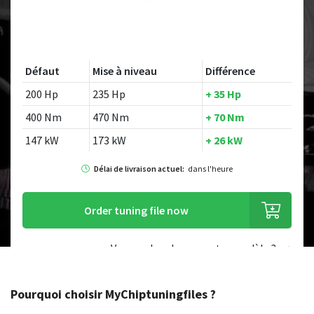
Défaut
Mise à niveau
Différence
200 Hp
235 Hp
+ 35 Hp
400 Nm
470 Nm
+ 70 Nm
147 kW
173 kW
+ 26 kW
Délai de livraison actuel:
dans l'heure
Order tuning file now
Vous recherchez un autre modèle ?
Pourquoi choisir MyChiptuningfiles ?