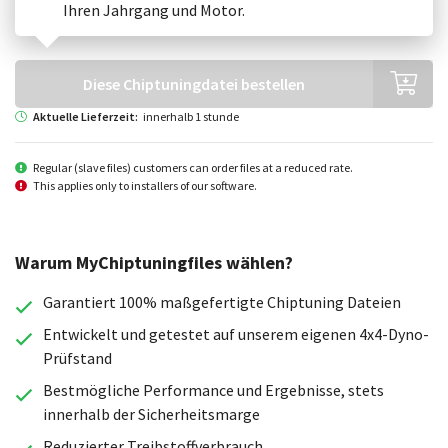
Ihren Jahrgang und Motor.
Diese Chiptuningdatei bestellen
Aktuelle Lieferzeit:
innerhalb 1 stunde
Regular (slave files) customers can order files at a reduced rate.
This applies only to installers of our software.
Warum MyChiptuningfiles wählen?
Garantiert 100% maßgefertigte Chiptuning Dateien
Entwickelt und getestet auf unserem eigenen 4x4-Dyno-
Prüfstand
Bestmögliche Performance und Ergebnisse, stets
innerhalb der Sicherheitsmarge
Reduzierter Treibstoffverbrauch