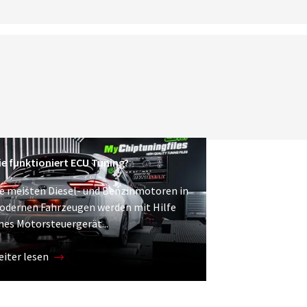
e funktioniert ECU Tuning?
e meisten Diesel- und Benzinmotoren in
odernen Fahrzeugen werden mit Hilfe
nes Motorsteuergerät...
iter lesen