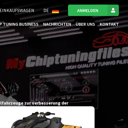
EINKAUFSWAGEN
DE
ANMELDEN
IP TUNING BUSINESS
NACHRICHTEN
ÜBER UNS
KONTAKT
selfahrzeuge zur Verbesserung der
l auf dem 4x4 Prüfstand als auch auf der
on Leistungsverbesserung und