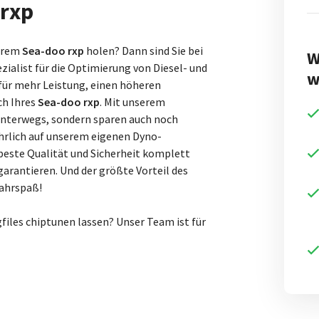
 rxp
Ihrem
Sea-doo rxp
holen? Dann sind Sie bei
W
ezialist für die Optimierung von Diesel- und
w
für mehr Leistung, einen höheren
ch Ihres
Sea-doo rxp
. Mit unserem
 unterwegs, sondern sparen auch noch
ührlich auf unserem eigenen Dyno-
beste Qualität und Sicherheit komplett
arantieren. Und der größte Vorteil des
Fahrspaß!
files chiptunen lassen? Unser Team ist für