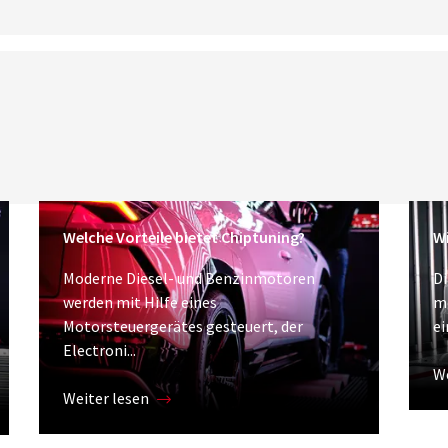
Welche Vorteile bietet Chiptuning?
Wi
Moderne Diesel- und Benzinmotoren
Di
werden mit Hilfe eines
m
Motorsteuergerätes gesteuert, der
ei
Electroni...
We
Weiter lesen