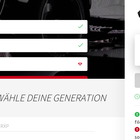
hen
WÄHLE DEINE GENERATION
fi
RXP
so