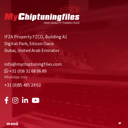
IFZA Property FZCO, Building A1
Digital Park, Silicon Oasis
Dubai, United Arab Emirates
info@mychiptuningfiles.com
+31 (0)6 31 68 06 89
WhatsApp only
+31 (0)85 485 24 02
menü