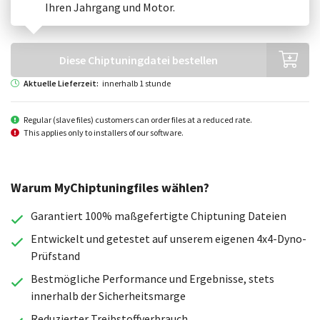
Ihren Jahrgang und Motor.
Diese Chiptuningdatei bestellen
Aktuelle Lieferzeit:
innerhalb 1 stunde
Regular (slave files) customers can order files at a reduced rate.
This applies only to installers of our software.
Warum MyChiptuningfiles wählen?
Garantiert 100% maßgefertigte Chiptuning Dateien
Entwickelt und getestet auf unserem eigenen 4x4-Dyno-
Prüfstand
Bestmögliche Performance und Ergebnisse, stets
innerhalb der Sicherheitsmarge
Reduzierter Treibstoffverbrauch