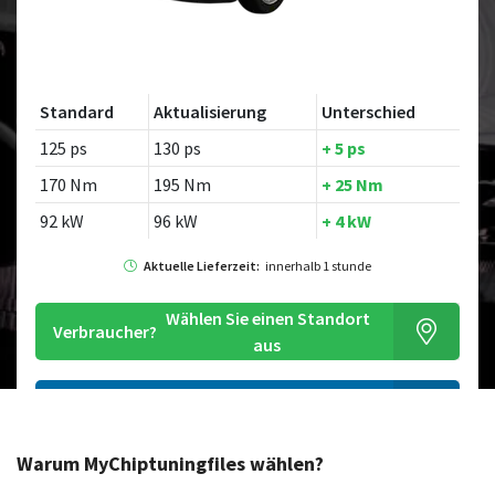
Standard
Aktualisierung
Unterschied
125 ps
130 ps
+ 5 ps
170 Nm
195 Nm
+ 25 Nm
92 kW
96 kW
+ 4 kW
Aktuelle Lieferzeit:
innerhalb 1 stunde
Wählen Sie einen Standort
Verbraucher?
aus
Bestellen Sie diese Chiptuningdatei
Warum MyChiptuningfiles wählen?
Suchen Sie nach einem anderen Modell?