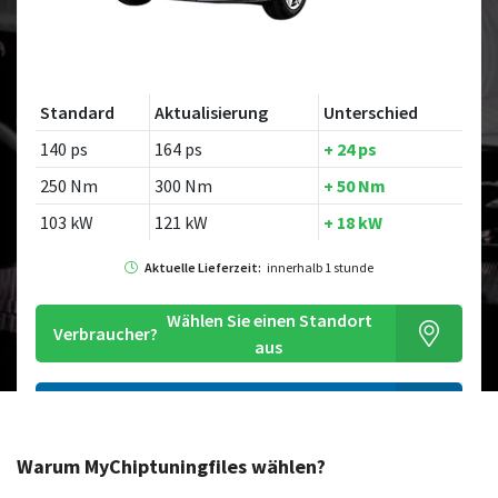
Standard
Aktualisierung
Unterschied
140 ps
164 ps
+ 24 ps
250 Nm
300 Nm
+ 50 Nm
103 kW
121 kW
+ 18 kW
Aktuelle Lieferzeit:
innerhalb 1 stunde
Wählen Sie einen Standort
Verbraucher?
aus
Bestellen Sie diese Chiptuningdatei
Warum MyChiptuningfiles wählen?
Suchen Sie nach einem anderen Modell?