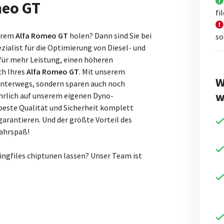
meo GT
fi
Ihrem
Alfa Romeo GT
holen? Dann sind Sie bei
so
ezialist für die Optimierung von Diesel- und
für mehr Leistung, einen höheren
ch Ihres
Alfa Romeo GT
. Mit unserem
W
 unterwegs, sondern sparen auch noch
w
ührlich auf unserem eigenen Dyno-
beste Qualität und Sicherheit komplett
arantieren. Und der größte Vorteil des
Fahrspaß!
ingfiles chiptunen lassen? Unser Team ist