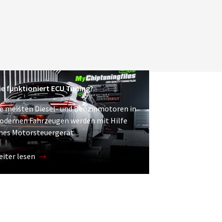
e funktioniert ECU Tuning?
e meisten Diesel- und Benzinmotoren in
odernen Fahrzeugen werden mit Hilfe
nes Motorsteuergerät...
iter lesen