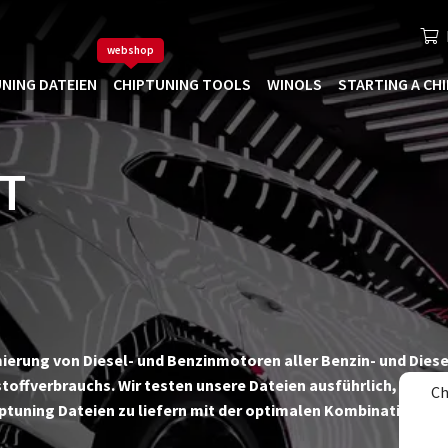
webshop
NING DATEIEN
CHIPTUNING TOOLS
WINOLS
STARTING A CH
T
timierung von Diesel- und Benzinmotoren aller Benzin- und Die
toffverbrauchs. Wir testen unsere Dateien ausführlich, sowoh
Ch
iptuning Dateien zu liefern mit der optimalen Kombination v