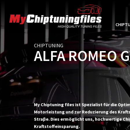
CHIPTU
CHIPTUNING
ALFA ROMEO G
My Chiptuning files ist Spezialist für die Op
Motorleistung und zur Reduzierung des Krafts
Straβe. Dies ermöglicht uns, hochwertige Ch
Kraftstoffeinsparung.