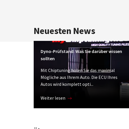
Neuesten News
Dyno-Prüfstand: Was Sie darüber wissen
sollten
Mit Chiptuning holen Sie das maximal
Mögliche aus Ihrem Auto. Die ECU Ihres
Autos wird komplett opti...
Weiter lesen