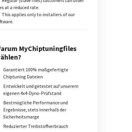
Regular (slave files) customers can order
les at a reduced rate.
This applies only to installers of our
ftware.
arum MyChiptuningfiles
ählen?
Garantiert 100% maßgefertigte
Chiptuning Dateien
Entwickelt und getestet auf unserem
eigenen 4x4-Dyno-Prüfstand
Bestmögliche Performance und
Ergebnisse, stets innerhalb der
Sicherheitsmarge
Reduzierter Treibstoffverbrauch