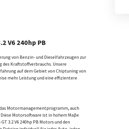
3.2 V6 240hp PB
izierung von Benzin- und Dieselfahrzeugen zur
 des Kraftstoffverbrauchs. Unsere
Erfahrung auf dem Gebiet von Chiptuning von
ise mehr Leistung und eine effizientere
ach das Motormanagementprogramm, auch
 Diese Motorsoftware ist in hohem Maβe
o GT 3.2 V6 240hp PB Motors und den
 Dateien individuell für jedes Auto, jeden