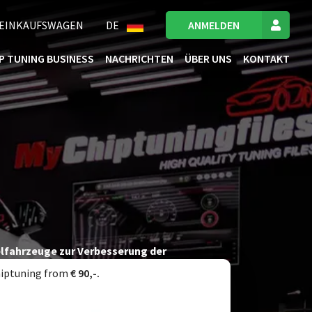
EINKAUFSWAGEN
DE
ANMELDEN
IP TUNING BUSINESS
NACHRICHTEN
ÜBER UNS
KONTAKT
selfahrzeuge zur Verbesserung der
l auf dem 4x4 Prüfstand als auch auf der
iptuning from
€ 90,-.
on Leistungsverbesserung und