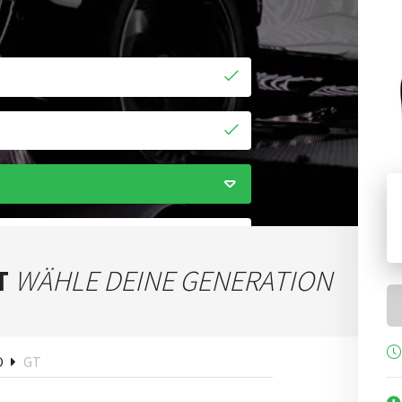
T
WÄHLE DEINE GENERATION
hen
O
GT