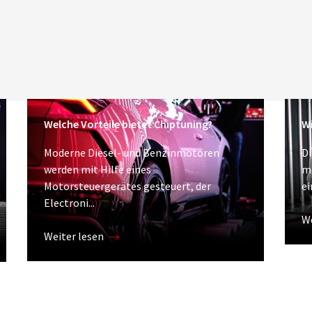
Welche Vorteile bietet Chiptuning?
Wi
Moderne Diesel- und Benzinmotoren
Di
werden mit Hilfe eines
m
Motorsteuergerätes gesteuert, der
ei
Electroni...
We
Weiter lesen