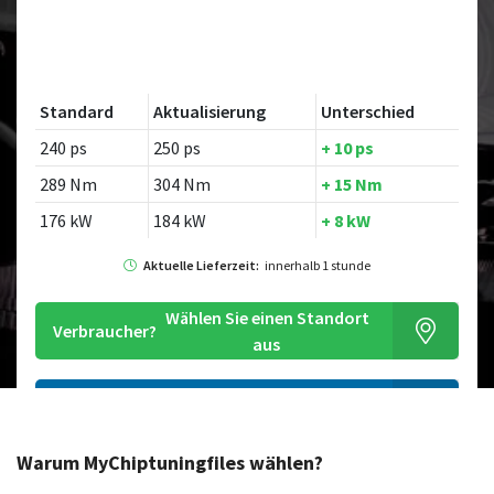
Standard
Aktualisierung
Unterschied
240 ps
250 ps
+ 10 ps
289 Nm
304 Nm
+ 15 Nm
176 kW
184 kW
+ 8 kW
Aktuelle Lieferzeit:
innerhalb 1 stunde
Wählen Sie einen Standort
Verbraucher?
aus
Bestellen Sie diese Chiptuningdatei
Warum MyChiptuningfiles wählen?
Suchen Sie nach einem anderen Modell?