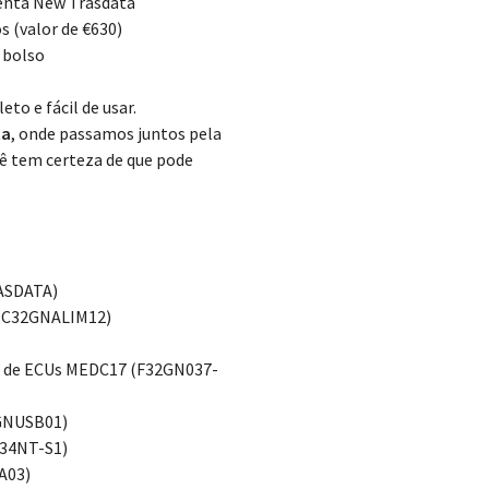
enta New Trasdata
s (valor de €630)
u bolso
to e fácil de usar.
ta
, onde passamos juntos pela
 tem certeza de que pode
ASDATA)
 (C32GNALIM12)
t de ECUs MEDC17 (F32GN037-
GNUSB01)
(K34NT-S1)
A03)