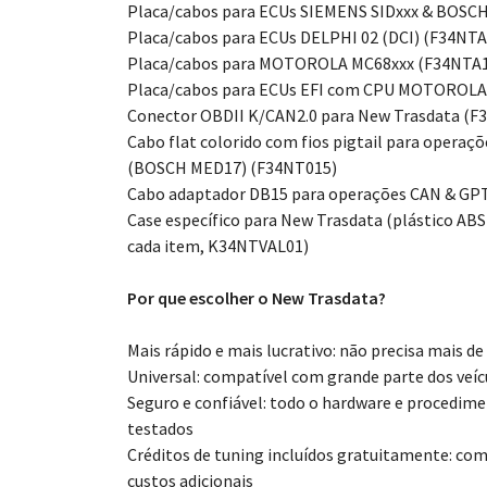
Placa/cabos para ECUs SIEMENS SIDxxx & BOSC
Placa/cabos para ECUs DELPHI 02 (DCI) (F34NTA
Placa/cabos para MOTOROLA MC68xxx (F34NTA
Placa/cabos para ECUs EFI com CPU MOTOROLA
Conector OBDII K/CAN2.0 para New Trasdata (F
Cabo flat colorido com fios pigtail para opera
(BOSCH MED17) (F34NT015)
Cabo adaptador DB15 para operações CAN & GP
Case específico para New Trasdata (plástico A
cada item, K34NTVAL01)
Por que escolher o New Trasdata?
Mais rápido e mais lucrativo: não precisa mais de
Universal: compatível com grande parte dos veí
Seguro e confiável: todo o hardware e procedi
testados
Créditos de tuning incluídos gratuitamente: c
custos adicionais