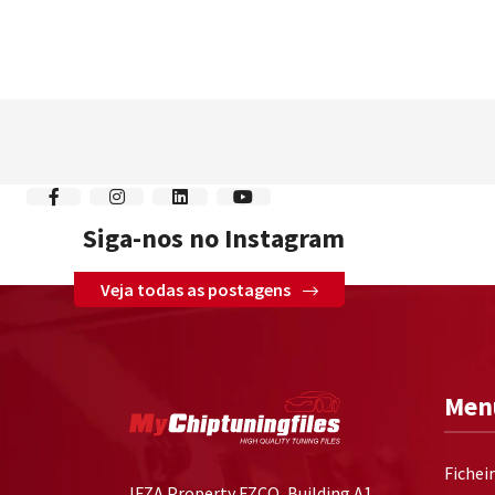
Siga-nos no Instagram
Veja todas as postagens
Men
Fichei
IFZA Property FZCO, Building A1