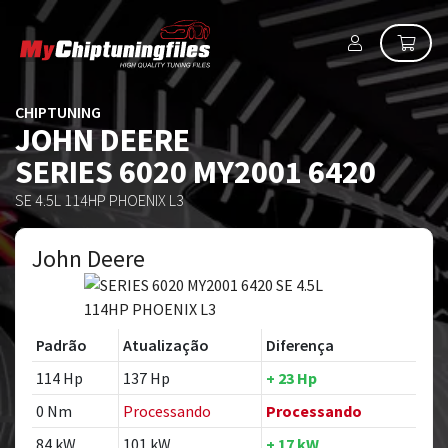
CHIPTUNING
JOHN DEERE
SERIES 6020 MY2001 6420
SE 4.5L 114HP PHOENIX L3
John Deere
Padrão
Atualização
Diferença
114 Hp
137 Hp
+ 23 Hp
0 Nm
Processando
Processando
84 kW
101 kW
+ 17 kW