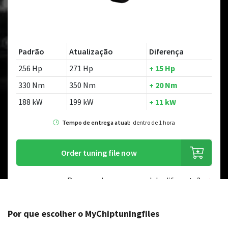
Padrão
Atualização
Diferença
256 Hp
271 Hp
+ 15 Hp
330 Nm
350 Nm
+ 20 Nm
188 kW
199 kW
+ 11 kW
Tempo de entrega atual:
dentro de 1 hora
Order tuning file now
Procurando por um modelo diferente?
Por que escolher o MyChiptuningfiles