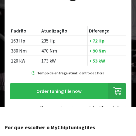
Padrão
Atualização
Diferença
163 Hp
235 Hp
+ 72 Hp
380 Nm
470 Nm
+ 90 Nm
120 kW
173 kW
+ 53 kW
Tempo de entrega atual:
dentro de 1 hora
Order tuning file now
Procurando por um modelo diferente?
Por que escolher o MyChiptuningfiles