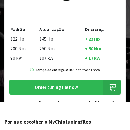
Padrão
Atualização
Diferença
122 Hp
145 Hp
+ 23 Hp
200 Nm
250 Nm
+ 50 Nm
90 kW
107 kW
+ 17 kW
Tempo de entrega atual:
dentro de 1 hora
Order tuning file now
Procurando por um modelo diferente?
Por que escolher o MyChiptuningfiles