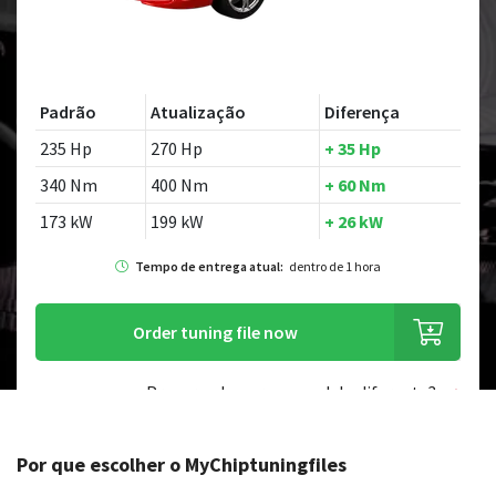
Padrão
Atualização
Diferença
235 Hp
270 Hp
+ 35 Hp
340 Nm
400 Nm
+ 60 Nm
173 kW
199 kW
+ 26 kW
Tempo de entrega atual:
dentro de 1 hora
Order tuning file now
Procurando por um modelo diferente?
Por que escolher o MyChiptuningfiles