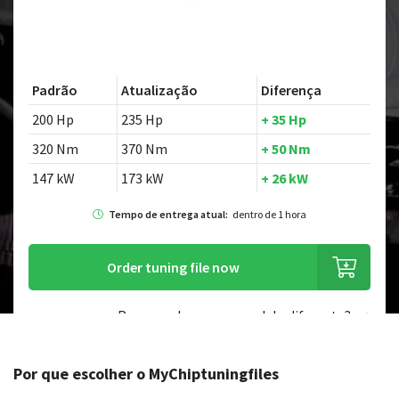
Padrão
Atualização
Diferença
200 Hp
235 Hp
+ 35 Hp
320 Nm
370 Nm
+ 50 Nm
147 kW
173 kW
+ 26 kW
Tempo de entrega atual:
dentro de 1 hora
Order tuning file now
Procurando por um modelo diferente?
Por que escolher o MyChiptuningfiles