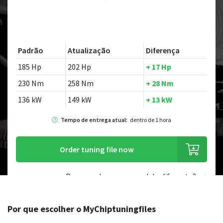
Padrão
Atualização
Diferença
185 Hp
202 Hp
+ 17 Hp
230 Nm
258 Nm
+ 28 Nm
136 kW
149 kW
+ 13 kW
Tempo de entrega atual:
dentro de 1 hora
Order tuning file now
Procurando por um modelo diferente?
Por que escolher o MyChiptuningfiles