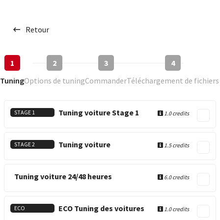
Retour
1
2
3
4
Tuning
Options de tuning
Commander
Téléchargement de fichiers
Tuning voiture Stage 1
STAGE 1
1.0 credits
Tuning voiture
STAGE 2
1.5 credits
Tuning voiture 24/48 heures
6.0 credits
ECO Tuning des voitures
ECO
1.0 credits