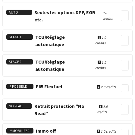
Seules les options DPF, EGR
AUTO
0.0
credits
etc.
TCU/Réglage
STAGE 1
1.0
credits
automatique
TCU/Réglage
STAGE 2
1.5
credits
automatique
E85 Flexfuel
IF POSSIBLE
2.0 credits
Retrait protection "No
NO READ
1.0
credits
Read"
Immo off
IMMOBILIZER
1.0 credits