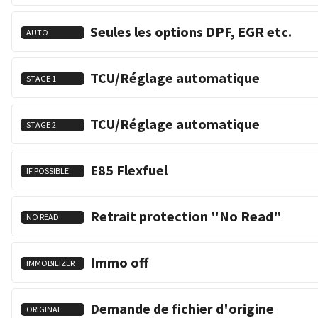
Seules les options DPF, EGR etc.
AUTO
TCU/Réglage automatique
STAGE 1
TCU/Réglage automatique
STAGE 2
E85 Flexfuel
IF POSSIBLE
Retrait protection "No Read"
NO READ
Immo off
IMMOBILIZER
Demande de fichier d'origine
ORIGINAL