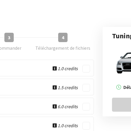
Tunin
3
4
ommander
Téléchargement de fichiers
1.0 credits
Dél
1.5 credits
6.0 credits
1.0 credits